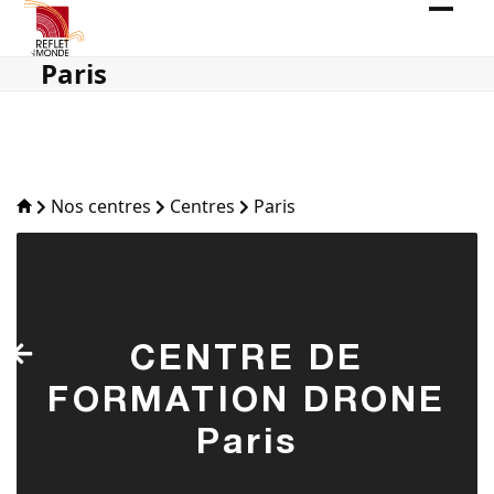
Skip
Open
Close
to
content
mobil
mobil
Paris
men
men
Nos centres
Centres
Paris
CENTRE DE
FORMATION DRONE
Paris