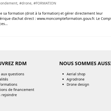
bondement
,
#drone
,
#FORMATION
 sa formation (droit à la formation) et gérer directement leur
érique d’achat direct : www.moncompteformation.gouv.fr. Le Comp
nces…
UVREZ RDM
NOUS SOMMES AUSS
e aux questions
Aerial shop
lités
Agrodrone
formations
Drone design
tions de financement
 rejoindre